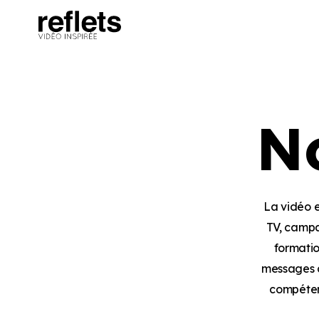
Panneau de gestion des cookies
N
La vidéo e
TV, campa
formatio
messages a
compétenc