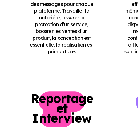
des messages pour chaque
ef
plateforme. Travailler la
même 
notoriété, assurer la
conc
promotion d'un service,
disp
booster les ventes d'un
me
produit, la conception est
cont
essentielle, la réalisation est
diff
primordiale.
sont 
Reportage
et
Interview