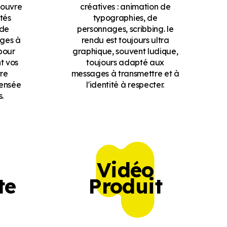
 ouvre
créatives : animation de
ités
typographies, de
 de
personnages, scribbing. le
ages à
rendu est toujours ultra
pour
graphique, souvent ludique,
t vos
toujours adapté aux
tre
messages à transmettre et à
pensée
l'identité à respecter.
.
Vidéo
te
Produit