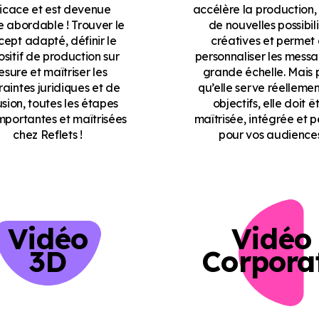
ficace et est devenue
accélère la production,
abordable ! Trouver le
de nouvelles possibil
ept adapté, définir le
créatives et permet
ositif de production sur
personnaliser les mess
sure et maîtriser les
grande échelle. Mais 
raintes juridiques et de
qu’elle serve réellemen
usion, toutes les étapes
objectifs, elle doit ê
importantes et maîtrisées
maîtrisée, intégrée et 
chez Reflets !
pour vos audiences
Vidéo
Vidéo
3D
Corpora