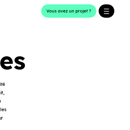
Vous avez un projet ?
es
ité
t,
e
les
ur