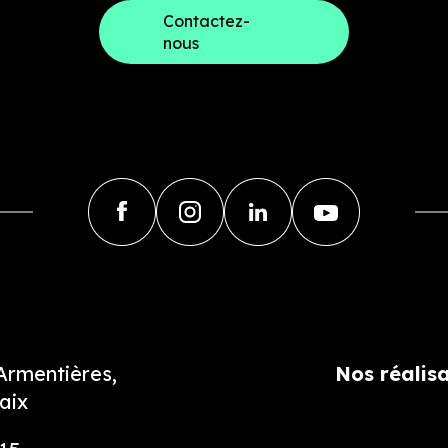
Contactez-
nous
'Armentières,
Nos réalis
aix